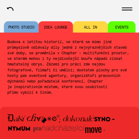
P
HOTO STUDIO
I
DEA LOUNGE
A
LL IN
E
VENTS
Budova s letitou historií, ve které se mimo jiné 
průmyslově odlévaly díly 
jedné z nejvýraznějších staveb 
své doby
, se proměnila v Chapter - multifunkční prostor, 
ve kterém mohou i ty nejdivočejší bouře nápadů získat 
hmatatelný obrys. Zázemí pro práci zde najdou 
fotografové, filmaři či umělci; dostatek plochy pro své 
hosty pak eventové agentury, organizátoři pracovních 
dýchánků nebo pořadatelé konferencí. Chapter 
je inspirativním místem, které svou osobitostí 
přímo vybízí k činům.
alší
dokonalé
D
syno -
;
move
nadcházející           
nymu
m   
pro
.