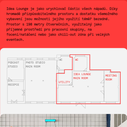
Idea Lounge je jako urychlovač částic všech nápadů. Díky 
hromadě přizpůsobitelného prostoru a dostatku všemožného 
vybavení jsou možnosti jejího využití téměř bezedné. 
Prostor s 198 metry čtverečních, využitelný jako 
příjemné prostředí pro pracovní skupiny, na 
focení/natáčení nebo jako chill-out zóna při velkých 
eventech.
WC
WC
PODCAST
PHOTO STUDIO
STUDIO
MAIN ROOM
IDEA LOUNGE
MEETING
MAIN ROOM
ROOM
UTILITY
RECEPCE